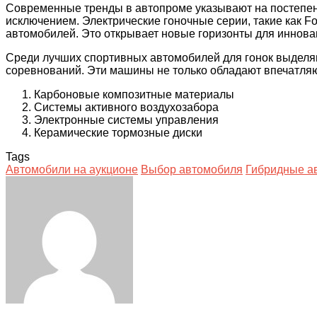
Современные тренды в автопроме указывают на постепен
исключением. Электрические гоночные серии, такие как Fo
автомобилей. Это открывает новые горизонты для инновац
Среди лучших спортивных автомобилей для гонок выделяю
соревнований. Эти машины не только обладают впечатляю
Карбоновые композитные материалы
Системы активного воздухозабора
Электронные системы управления
Керамические тормозные диски
Tags
Автомобили на аукционе
Выбор автомобиля
Гибридные а
Facebook
Twitter
LinkedIn
Tumblr
Pinterest
Reddit
VKontakte
Odnoklassniki
Skype
WhatsApp
Telegram
Viber
Share
Print
via
Email