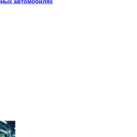
нных автомобилях
и