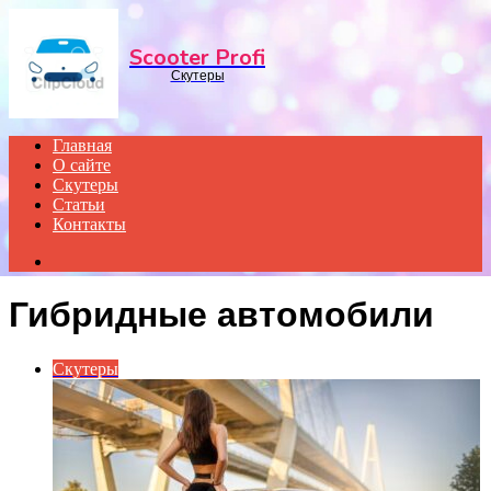
Menu
Scooter Profi
Скутеры
Главная
О сайте
Скутеры
Статьи
Контакты
Search
for
Гибридные автомобили
Скутеры