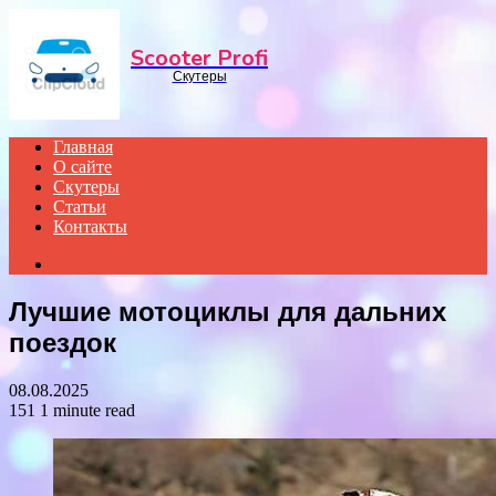
Menu
Scooter Profi
Скутеры
Главная
О сайте
Скутеры
Статьи
Контакты
Search
for
Лучшие мотоциклы для дальних
поездок
08.08.2025
151
1 minute read