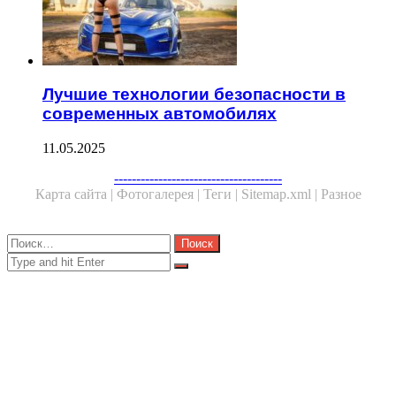
Лучшие технологии безопасности в
современных автомобилях
11.05.2025
Facebook
Twitter
WhatsApp
Telegram
--------------------------------------
Карта сайта |
Фотогалерея |
Теги |
Sitemap.xml |
Разное
Close
Найти:
Close
Search
for